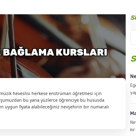
S
E BAĞLAMA KURSLARI
S
Ne
Eğe
ya
 müzik heveslisi herkese enstrüman öğretmesi için
luşumuzdan bu yana yüzlerce öğrenciye bu hususda
en uygun fiyata alabileceğiniz nevşehirin bir numaralı
Ma
Nev
kı