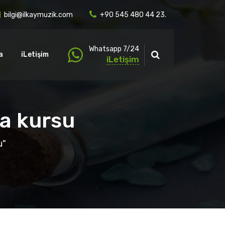
bilgi@ilkaymuzik.com
+90 545 480 44 23.
Whatsapp 7/24
a
iLetişim
iLetişim
ma kursu
u"