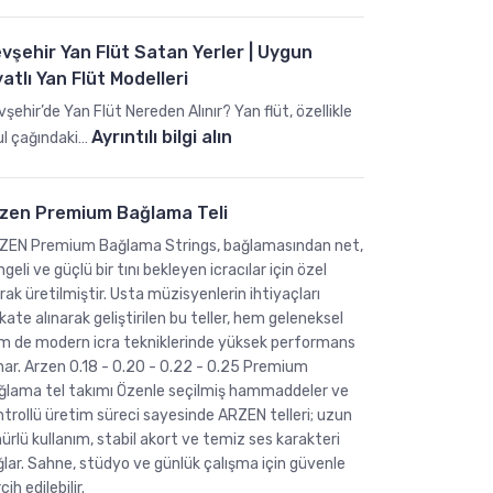
M
i
a
vşehir Yan Flüt Satan Yerler | Uygun
r
s
yatlı Yan Flüt Modelleri
P
a
i
–
şehir’de Yan Flüt Nereden Alınır? Yan flüt, özellikle
y
S
:
Ayrıntılı bilgi alın
ul çağındaki…
a
a
N
n
n
e
o
zen Premium Bağlama Teli
d
v
S
a
ş
ZEN Premium Bağlama Strings, bağlamasından net,
a
l
e
geli ve güçlü bir tını bekleyen icracılar için özel
t
y
h
rak üretilmiştir. Usta müzisyenlerin ihtiyaçları
ı
e
kate alınarak geliştirilen bu teller, hem geleneksel
i
ş
m de modern icra tekniklerinde yüksek performans
G
r
nar. Arzen 0.18 - 0.20 - 0.22 - 0.25 Premium
ı
i
Y
ğlama tel takımı Özenle seçilmiş hammaddeler ve
!
y
a
ntrollü üretim süreci sayesinde ARZEN telleri; uzun
d
n
rlü kullanım, stabil akort ve temiz ses karakteri
i
F
ğlar. Sahne, stüdyo ve günlük çalışma için güvenle
r
l
cih edilebilir.