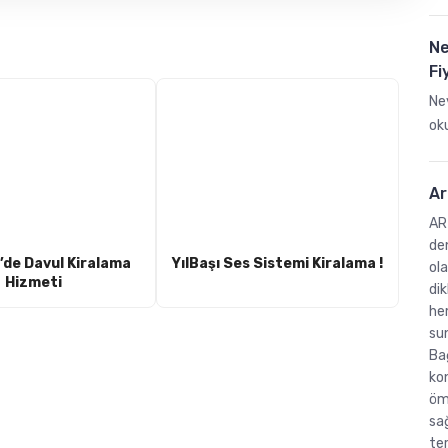
Ne
Fi
Nev
ok
Ar
AR
den
’de Davul Kiralama
YılBaşı Ses Sistemi Kiralama !
ola
Hizmeti
dik
he
su
Ba
ko
ömü
sa
ter