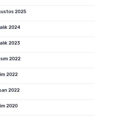
t
F
e
ustos 2025
i
m
y
i
a
alık 2024
K
t
i
l
r
alık 2023
ı
a
Y
l
sım 2022
a
a
n
m
F
im 2022
a
l
!
ü
san 2022
t
M
im 2020
o
d
e