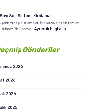
m
ü
e
t
H
S
lBaşı Ses Sistemi Kiralama !
i
a
şehir Yılbaşı Kutlamaları İçin Kiralık Ses Sistemleri:
z
t
:
Ayrıntılı bilgi alın
utulmaz Bir Geceye…
m
a
Y
e
n
ı
t
Y
l
eçmiş Gönderiler
i
e
B
m
r
a
i
l
ş
emmuz 2026
z
e
ı
!
r
S
rt 2026
|
e
U
s
y
ak 2026
S
g
i
u
s
alık 2025
n