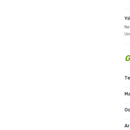
Yı
Nev
Un
G
T
Ma
Oc
Ar