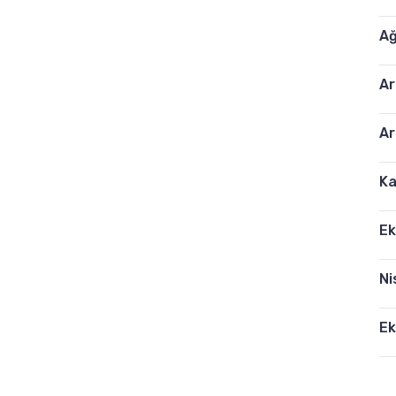
Ağ
Ar
Ar
Ka
Ek
Ni
Ek