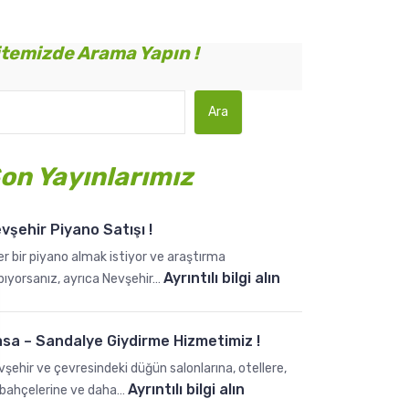
itemizde Arama Yapın !
Ara
on Yayınlarımız
vşehir Piyano Satışı !
r bir piyano almak istiyor ve araştırma
:
Ayrıntılı bilgi alın
pıyorsanız, ayrıca Nevşehir…
N
e
sa – Sandalye Giydirme Hizmetimiz !
v
ş
şehir ve çevresindeki düğün salonlarına, otellere,
e
:
Ayrıntılı bilgi alın
r bahçelerine ve daha…
h