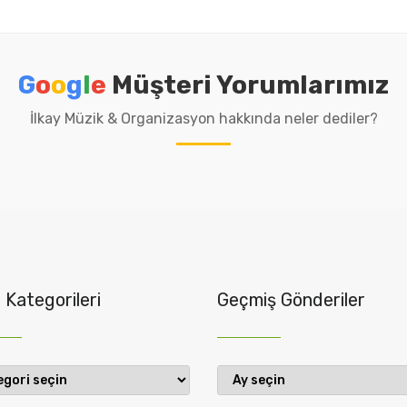
G
o
o
g
l
e
Müşteri Yorumlarımız
İlkay Müzik & Organizasyon hakkında neler dediler?
 Kategorileri
Geçmiş Gönderiler
Geçmiş
rileri
Gönderiler