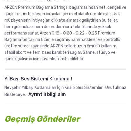
S
a
ş
ARZEN Premium Bağlama Strings, bağlamasından net, dengeli ve
a
l
e
güçlü bir tını bekleyen icracılar için özel olarak üretilmiştir. Usta
t
y
h
müzisyenlerin ihtiyaçları dikkate alınarak geliştirilen bu teller,
ı
e
hem geleneksel hem de modern icra tekniklerinde yüksek
i
ş
performans sunar. Arzen 0.18 - 0.20 - 0.22 - 0.25 Premium
G
r
Bağlama tel takımı Özenle seçilmiş hammaddeler ve kontrollü
ı
i
Y
üretim süreci sayesinde ARZEN telleri; uzun ömürlü kullanım,
!
y
a
stabil akort ve temiz ses karakteri sağlar. Sahne, stüdyo ve
d
n
günlük çalışma için güvenle tercih edilebilir.
i
F
r
l
m
ü
YılBaşı Ses Sistemi Kiralama !
e
t
Nevşehir Yılbaşı Kutlamaları İçin Kiralık Ses Sistemleri: Unutulmaz
H
S
:
Ayrıntılı bilgi alın
Bir Geceye…
i
a
Y
z
t
ı
m
a
l
Geçmiş Gönderiler
e
n
B
t
Y
a