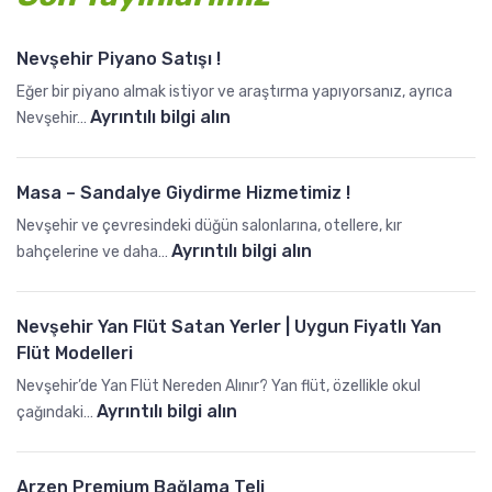
Nevşehir Piyano Satışı !
Eğer bir piyano almak istiyor ve araştırma yapıyorsanız, ayrıca
:
Ayrıntılı bilgi alın
Nevşehir…
N
e
Masa – Sandalye Giydirme Hizmetimiz !
v
ş
Nevşehir ve çevresindeki düğün salonlarına, otellere, kır
e
:
Ayrıntılı bilgi alın
bahçelerine ve daha…
h
M
i
a
Nevşehir Yan Flüt Satan Yerler | Uygun Fiyatlı Yan
r
s
Flüt Modelleri
P
a
i
–
Nevşehir’de Yan Flüt Nereden Alınır? Yan flüt, özellikle okul
y
S
:
Ayrıntılı bilgi alın
çağındaki…
a
a
N
n
n
e
o
Arzen Premium Bağlama Teli
d
v