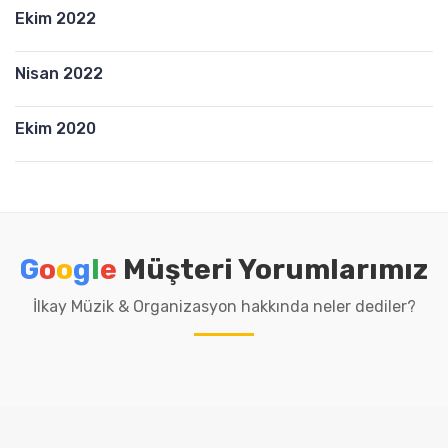
m
a
Ekim 2022
a
n
!
F
Nisan 2022
l
ü
Ekim 2020
t
M
o
d
e
l
G
o
o
g
l
e
Müşteri Yorumlarımız
l
e
İlkay Müzik & Organizasyon hakkında neler dediler?
r
i