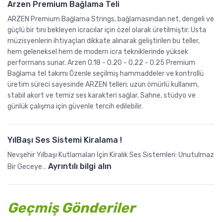
o
Arzen Premium Bağlama Teli
d
v
S
a
ş
ARZEN Premium Bağlama Strings, bağlamasından net, dengeli ve
a
l
e
güçlü bir tını bekleyen icracılar için özel olarak üretilmiştir. Usta
t
y
h
müzisyenlerin ihtiyaçları dikkate alınarak geliştirilen bu teller,
ı
e
hem geleneksel hem de modern icra tekniklerinde yüksek
i
ş
performans sunar. Arzen 0.18 - 0.20 - 0.22 - 0.25 Premium
G
r
Bağlama tel takımı Özenle seçilmiş hammaddeler ve kontrollü
ı
i
Y
üretim süreci sayesinde ARZEN telleri; uzun ömürlü kullanım,
!
y
a
stabil akort ve temiz ses karakteri sağlar. Sahne, stüdyo ve
d
n
günlük çalışma için güvenle tercih edilebilir.
i
F
r
l
m
ü
YılBaşı Ses Sistemi Kiralama !
e
t
Nevşehir Yılbaşı Kutlamaları İçin Kiralık Ses Sistemleri: Unutulmaz
H
S
:
Ayrıntılı bilgi alın
Bir Geceye…
i
a
Y
z
t
ı
m
a
l
Geçmiş Gönderiler
e
n
B
t
Y