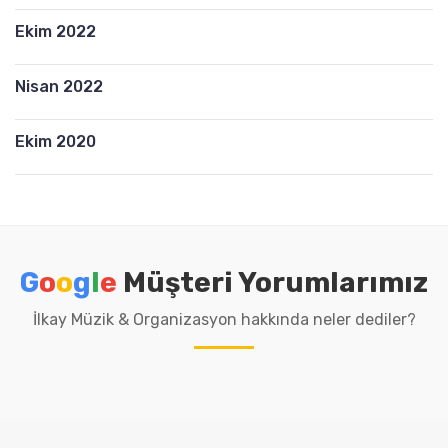
Y
m
a
Ekim 2022
a
n
!
F
Nisan 2022
l
ü
Ekim 2020
t
M
o
d
e
l
G
o
o
g
l
e
Müşteri Yorumlarımız
l
e
İlkay Müzik & Organizasyon hakkında neler dediler?
r
i