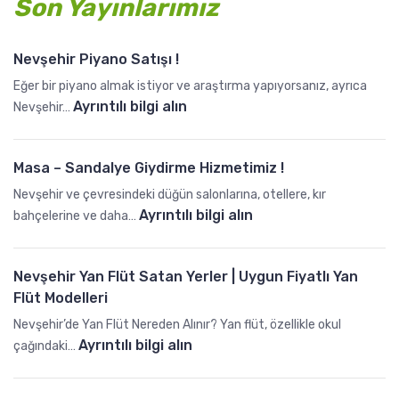
Son Yayınlarımız
Nevşehir Piyano Satışı !
Eğer bir piyano almak istiyor ve araştırma yapıyorsanız, ayrıca
:
Ayrıntılı bilgi alın
Nevşehir…
N
e
Masa – Sandalye Giydirme Hizmetimiz !
v
ş
Nevşehir ve çevresindeki düğün salonlarına, otellere, kır
e
:
Ayrıntılı bilgi alın
bahçelerine ve daha…
h
M
i
a
Nevşehir Yan Flüt Satan Yerler | Uygun Fiyatlı Yan
r
s
Flüt Modelleri
P
a
i
–
Nevşehir’de Yan Flüt Nereden Alınır? Yan flüt, özellikle okul
y
S
:
Ayrıntılı bilgi alın
çağındaki…
a
a
N
n
n
e